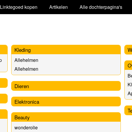
Linktegoed kopen
Artikelen
Alle dochterpagina's
Kleding
W
p
Allehelmen
O
Allehelmen
B
K
Dieren
Ap
Elektronica
T
Beauty
wonderolie